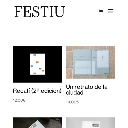
Un retrato de la
Recatí (2ª edición)
ciudad
12,00
€
14,00
€