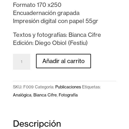
Formato 170 x250
Encuadernación grapada
Impresión digital con papel 55gr
Textos y fotografías: Bianca Cifre
Edición: Diego Obiol (Festiu)
Los
Añadir al carrito
días
de
Milo
SKU:
F009
Categoría:
Publicaciones
Etiquetas:
cantidad
Analógica
,
Bianca Cifre
,
Fotografía
Descripción