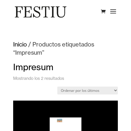
Inicio
/ Productos etiquetados
“Impresum”
Impresum
Ordenado
Mostrando los 2 resultados
por
los
últimos